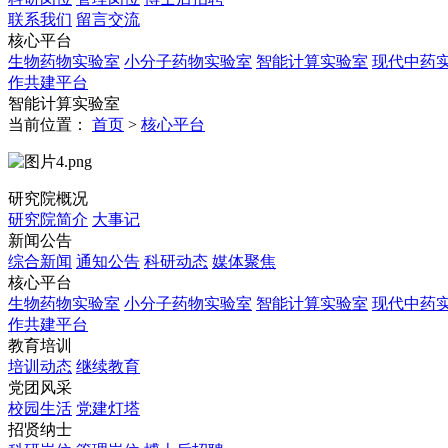
联系我们
留言交流
核心平台
生物药物实验室
小分子药物实验室
智能计算实验室
现代中药
作共建平台
智能计算实验室
当前位置：
首页
>
核心平台
研究院概况
研究院简介
大事记
新闻公告
综合新闻
通知公告
科研动态
媒体聚焦
核心平台
生物药物实验室
小分子药物实验室
智能计算实验室
现代中药
作共建平台
教育培训
培训动态
继续教育
党团风采
校园生活
党建灯塔
招贤纳士