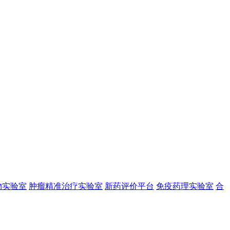
物实验室
肿瘤精准治疗实验室
新药评价平台
免疫药理实验室
合