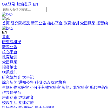
OA登录
邮箱登录
EN
首页
研究院概况
新闻公告
核心平台
教育培训
党团风采
招贤纳
EN
首页
研究院概况
新闻公告
核心平台
教育培训
党团风采
招贤纳士
联系我们
研究院简介
大事记
综合新闻
通知公告
科研动态
媒体聚焦
生物药物实验室
小分子药物实验室
智能计算实验室
现代中药
作共建平台
培训动态
继续教育
校园生活
党建灯塔
科研岗位
管理岗位
博士后招聘