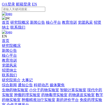
OA登录
邮箱登录
EN
首页
研究院概况
新闻公告
核心平台
教育培训
党团风采
招贤
纳士
联系我们
EN
首页
研究院概况
新闻公告
核心平台
教育培训
党团风采
招贤纳士
联系我们
研究院简介
大事记
综合新闻
通知公告
科研动态
媒体聚焦
生物药物实验室
小分子药物实验室
智能计算实验室
现代中药
实验室
肿瘤药理实验室
药物毒理实验室
药物递送实验室
数字
药物实验室
肿瘤精准治疗实验室
新药评价平台
免疫药理实验
室
合作共建平台